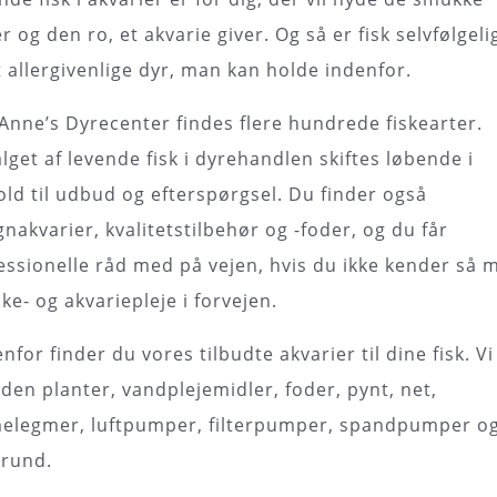
r og den ro, et akvarie giver. Og så er fisk selvfølgeli
 allergivenlige dyr, man kan holde indenfor.
Anne’s Dyrecenter findes flere hundrede fiskearter.
lget af levende fisk i dyrehandlen skiftes løbende i
old til udbud og efterspørgsel. Du finder også
gnakvarier, kvalitetstilbehør og -foder, og du får
essionelle råd med på vejen, hvis du ikke kender så 
iske- og akvariepleje i forvejen.
nfor finder du vores tilbudte akvarier til dine fisk. Vi
den planter, vandplejemidler, foder, pynt, net,
elegmer, luftpumper, filterpumper, spandpumper o
rund.