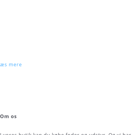
Læs mere
Om os