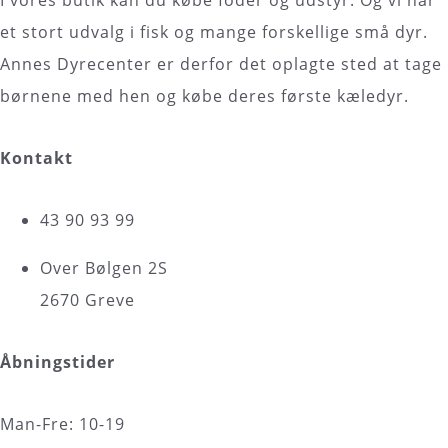
I vores butik kan du købe foder og udstyr. Og vi har
et stort udvalg i fisk og mange forskellige små dyr.
Annes Dyrecenter er derfor det oplagte sted at tage
børnene med hen og købe deres første kæledyr.
Kontakt
43 90 93 99
Over Bølgen 2S
2670 Greve
Åbningstider
Man-Fre: 10-19