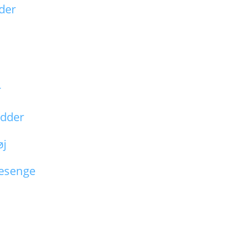
der
r
dder
øj
esenge