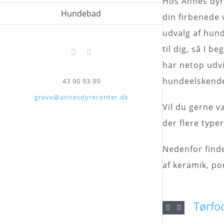
Hos Annes dyre
Hundebad
din firbenede 
udvalg af hund
til dig, så I 
Facebook
Instagram
har netop udvi
hundeelskende 
43 90 93 99
greve@annesdyrecenter.dk
Vil du gerne v
der flere type
Nedenfor finde
af keramik, por
Tørfo