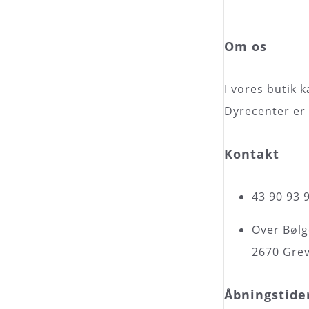
Om os
I vores butik 
Dyrecenter er 
Kontakt
43 90 93 
Over Bølg
2670 Gre
Åbningstide