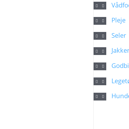
Vådfo
Pleje
Seler
Jakke
Godbi
Leget
Hund