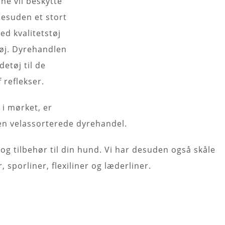
ne vil beskytte
desuden et stort
ed kvalitetstøj
tøj. Dyrehandlen
etøj til de
 reflekser.
 i mørket, er
 den velassorterede dyrehandel.
 og tilbehør til din hund. Vi har desuden også skåle
 sporliner, flexiliner og læderliner.