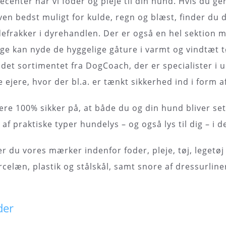
center har vi foder og pleje til din hund. Hvis du ger
ven bedst muligt for kulde, regn og blæst, finder du 
efrakker i dyrehandlen. Der er også en hel sektion m
begge kan nyde de hyggelige gåture i varmt og vindtæt 
det sortimentet fra DogCoach, der er specialister i ud
ejere, hvor der bl.a. er tænkt sikkerhed ind i form af
ære 100% sikker på, at både du og din hund bliver set
r af praktiske typer hundelys – og også lys til dig – i
r du vores mærker indenfor foder, pleje, tøj, legetøj
celæn, plastik og stålskål, samt snore af dressurliner,
der