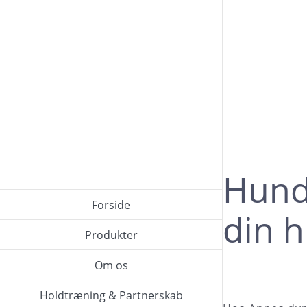
Skip
to
content
Hund
Hunde
Forside
din 
Produkter
Om os
Holdtræning & Partnerskab