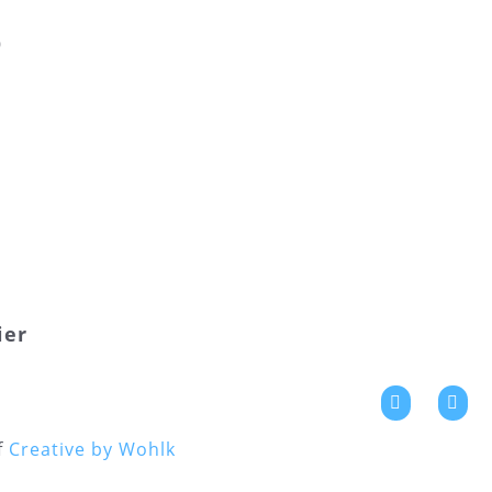
9
ier
f
Creative by Wohlk