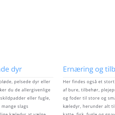
de dyr
Ernæring og til
 bløde, pelsede dyr eller
Her findes også et stor
ker du de allergivenlige
af bure, tilbehør, pleje
dskildpadder eller fugle,
og foder til store og sm
r mange slags
kæledyr, herunder alt ti
lige kæledyr at vælge
katte, fisk, fugle og gna