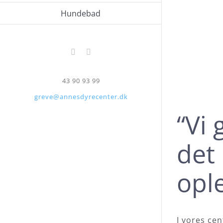
Hundebad
Facebook
Instagram
43 90 93 99
greve@annesdyrecenter.dk
“Vi 
det 
opl
I vores ce