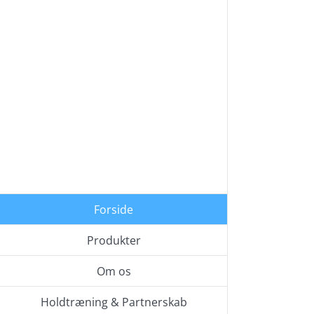
Skip
to
content
Forside
Produkter
Om os
Holdtræning & Partnerskab