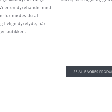
Vi er en dyrehandel med
derfor mødes du af
 livlige dyrelyde, når
er butikken.
SE ALLE VORES PRODU