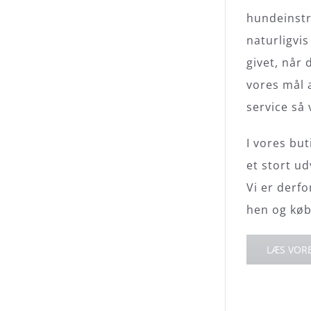
hundeinstr
naturligvi
givet, når
vores mål 
service så v
I vores but
et stort ud
Vi er derf
hen og køb
LÆS VORE