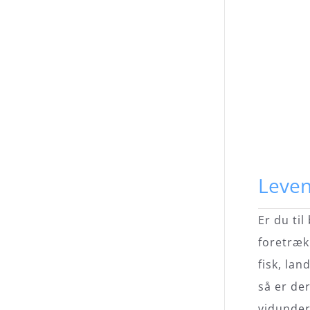
Leven
Er du til
foretræk
fisk, lan
så er de
vidunder