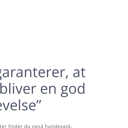
garanterer, at
bliver en god
evelse”
nter finder du også hundevask,