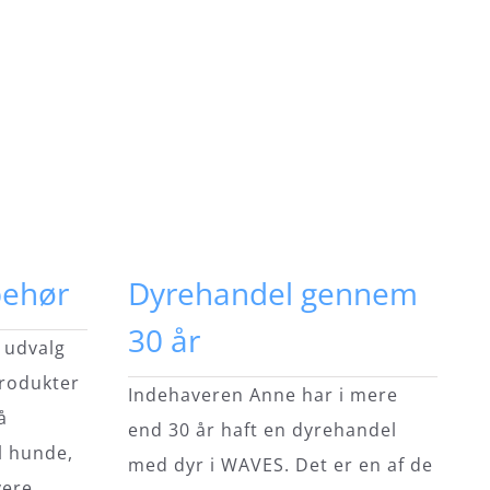
behør
Dyrehandel gennem
30 år
t udvalg
produkter
Indehaveren Anne har i mere
å
end 30 år haft en dyrehandel
l hunde,
med dyr i WAVES. Det er en af de
vere.