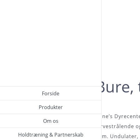
Skip
to
content
Fugl
Bure, 
Forside
Produkter
Anne’s Dyrecente
Om os
farvestrålende o
Holdtræning & Partnerskab
dem. Undulater, 