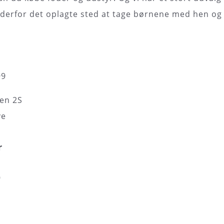
derfor det oplagte sted at tage børnene med hen og 
99
en 2S
ve
r
9