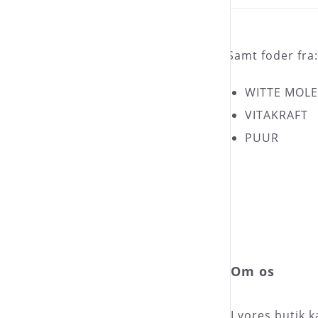
.. Samt foder fra:
WITTE MOL
VITAKRAFT
PUUR
Om os
I vores butik 