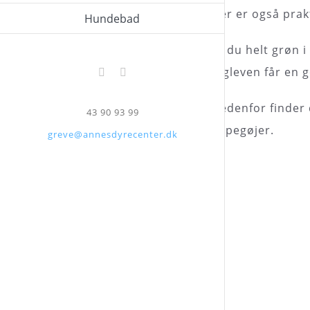
Her er også prakt
Hundebad
Er du helt grøn i
fugleven får en 
Facebook
Instagram
Nedenfor finder 
43 90 93 99
papegøjer.
greve@annesdyrecenter.dk