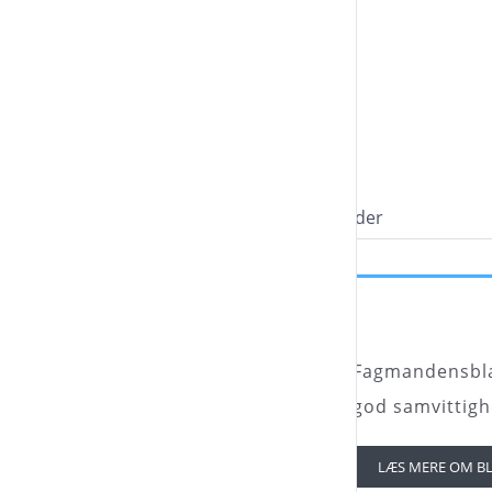
Foder
Fagmandensblan
god samvittigh
LÆS MERE OM B